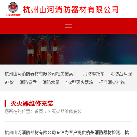
Toggle
navigation
杭州山河消防器材有限公司相关搜索：
消防摩托车
消防战斗服
97款
消防卷盘
消防水带
4-2型灭火器箱
标准消火栓箱
灭火器维修充装
您所在的位置：
首页
> >
灭火器维修充装
杭州山河消防器材有限公司专注为客户提供
杭州消防器材
检测、
杭