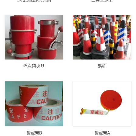
汽车阻火器
路锥
警戒带B
警戒带A