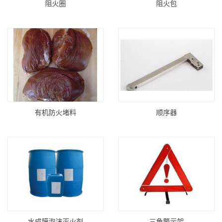
阻火圈
阻火包
有机防火堵料
顺序器
水成膜泡沫灭火剂
三角警示架