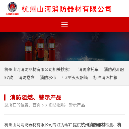
Toggle
navigation
杭州山河消防器材有限公司相关搜索：
消防摩托车
消防战斗服
97款
消防卷盘
消防水带
4-2型灭火器箱
标准消火栓箱
消防阻燃、警示产品
您所在的位置：
首页
> >
消防阻燃、警示产品
杭州山河消防器材有限公司专注为客户提供
杭州消防器材
检测、
杭