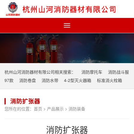
Toggle
navigation
杭州山河消防器材有限公司相关搜索：
消防摩托车
消防战斗服
97款
消防卷盘
消防水带
4-2型灭火器箱
标准消火栓箱
消防扩张器
您所在的位置：
首页
>
产品展示
>
消防装备
消防扩张器