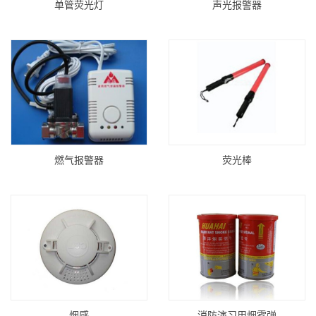
单管荧光灯
声光报警器
燃气报警器
荧光棒
烟感
消防演习用烟雾弹