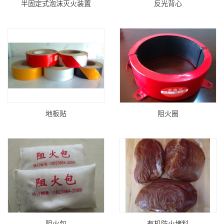
半固定式泡沫灭火装置
反光背心
地板贴
阻火圈
阻火包
有机防火堵料