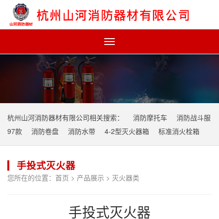
Toggle
navigation
杭州山河消防器材有限公司相关搜索：
消防摩托车
消防战斗服
97款
消防卷盘
消防水带
4-2型灭火器箱
标准消火栓箱
手投式灭火器
您所在的位置：
首页
>
产品展示
>
灭火器类
手投式灭火器