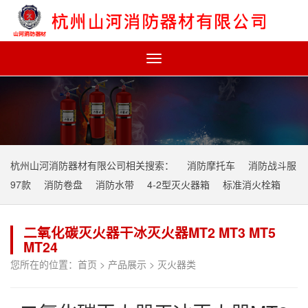
Toggle
navigation
杭州山河消防器材有限公司相关搜索：
消防摩托车
消防战斗服
97款
消防卷盘
消防水带
4-2型灭火器箱
标准消火栓箱
二氧化碳灭火器干冰灭火器MT2 MT3 MT5
MT24
您所在的位置：
首页
>
产品展示
>
灭火器类