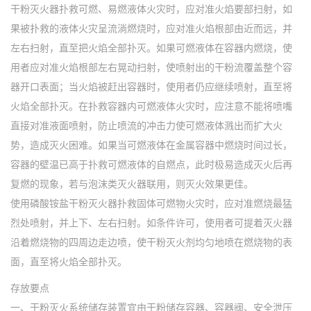
干粉灭火器扑救可燃、易燃液体火灾时，应对准火焰要部扫射，如
果被扑救的液体火灾呈流淌燃烧时，应对准火焰根部由近而远，并
左右扫射，直至把火焰全部扑灭。如果可燃液体在容器内燃烧，使
用者应对准火焰根部左右晃动扫射，使喷射出的干粉流覆盖整个容
器开口表面；当火焰被赶出容器时，使用者仍应继续喷射，直至将
火焰全部扑灭。在扑救容器内可燃液体火灾时，应注意不能将喷嘴
直接对准液面喷射，防止喷流的冲击力使可燃液体溅出而扩大火
势，造成灭火困难。如果当可燃液体在金属容器中燃烧时间过长，
容器的壁温已高于扑救可燃液体的自燃点，此时极易造成灭火后再
复燃的现象，若与泡沫类灭火器联用，则灭火效果更佳。
使用磷酸铵盐干粉灭火器扑救固体可燃物火灾时，应对准燃烧最猛
烈处喷射，并上下、左右扫射。如条件许可，使用者可提着灭火器
沿着燃烧物的四周边走边喷，使干粉灭火剂均匀地喷在燃烧物的表
面，直至将火焰全部扑灭。
存放要点
一、干粉灭火系统储存装置宜由干粉储存容器、容器阀、安全泄压