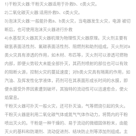
1)干粉灭火器:干粉灭火器适用于扑救b、c类火灾。
2)二氧化碳灭火器:适用扑救b、c类火灾。
3)泡沫灭火器:一般能扑救a、b类火灾，当电器发生火灾，电源 被切
断后，也可使用泡沫灭火器进行扑救
4)水基型灭火器其灭火器机理为物理性灭火器原理。灭火剂主要有
碳氢表面活性剂、氟碳表面活性剂、阻燃剂和助剂组成。灭火剂对a
类火灾具有渗透的作用，如木材、布匹等，灭火剂可以渗透可燃物
内部，即便火势较大未能全部扑灭，其药剂喷射的部位也可以有效
的阻断火源，控制火灾的蔓延速度；对b类火灾具有隔离的作用，如
汽油、及挥发性化学液体，药剂可在其表面形成长时间的水膜，即
便水膜受外界因素遭到破坏，其独特的流动性可以迅速愈合，使火
焰窒息。
干粉灭火器可扑灭一般火灾，还可扑灭油，气等燃烧引起的失火。
干粉灭火器是利用二氧化碳气体或氮气气体作动力，将筒内的干粉
喷出灭火的。干粉是一种干燥的、易于流动的微细固体粉末，由能
灭火的基料和防潮剂、流动促进剂、结块防止剂等添加剂组成。主