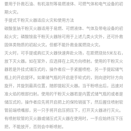
要用于扑救石油、有机溶剂等易燃液体、可燃气体和电气设备的初
期火灾。
手提式干粉灭火器适应火灾和使用方法
碳酸氢钠干粉灭火器适用于易燃、可燃液体、气体及带电设备的初
起火灾；磷酸铵盐干粉灭火器除可用于上述几类火灾外，还可扑救
固体类物质的初起火灾。但都不能扑救金属燃烧火灾。
灭火时，可手提或肩扛灭火器快速奔赴火场，在距燃烧处5米左右，
放下灭火器。如在室外，应选择在上风方向喷射。使用的干粉灭火
器若是外挂式储压式的，操作者应一手紧握喷枪、另一手提起储气
瓶上的开启提环。如果储气瓶的开启是手轮式的，则向逆时针方向
旋开，并旋到最高位置，随即提起灭火器。当干粉喷出后，迅速对
准火焰的根部扫射。使用的干粉灭火器若是内置式储气瓶的或者是
储压式的，操作者应先将开启把上的保险销拔下，然后握住喷射软
管前端喷嘴部，另一只手将开启压把压下，打开灭火器进行灭火。
有喷射软管的灭火器或储压式灭火器在使用时，一手应始终压下压
把，不能放开，否则会中断喷射。