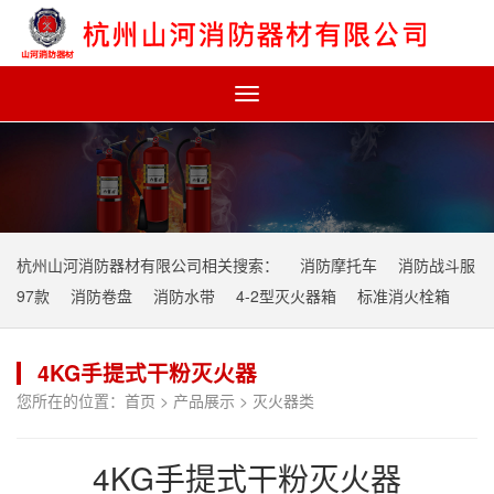
Toggle
navigation
杭州山河消防器材有限公司相关搜索：
消防摩托车
消防战斗服
97款
消防卷盘
消防水带
4-2型灭火器箱
标准消火栓箱
4KG手提式干粉灭火器
您所在的位置：
首页
>
产品展示
>
灭火器类
4KG手提式干粉灭火器